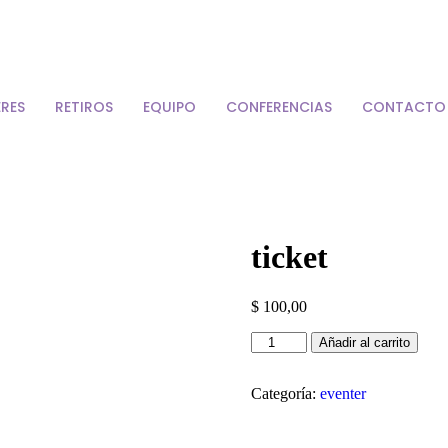
ERES
RETIROS
EQUIPO
CONFERENCIAS
CONTACTO
Desplegando la consciencia
intra,
ticket
inter y
$
100,00
ticket
Añadir al carrito
cantidad
Categoría:
eventer