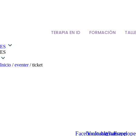
TERAPIA EN ID
FORMACIÓN
TALL
ES
ES
Inicio
/
eventer
/ ticket
transpersonal.
CONTACTO
Facebook-
Youtube
Instagram
Whatsapp
Envelope