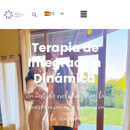
ES
EN
Terapia de
Integración
Dinámica
Un método evolutivo para la
transformación y expansión
de la consciencia