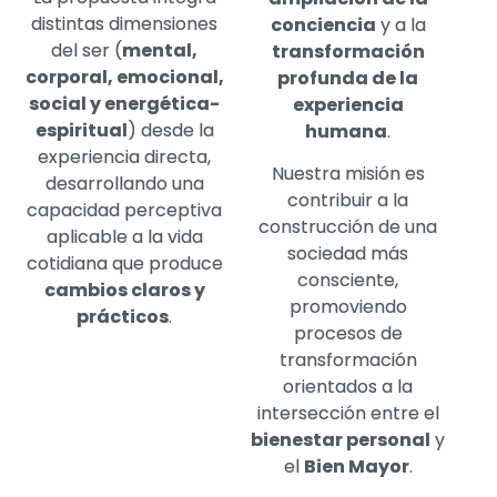
distintas dimensiones
conciencia
y a la
del ser (
mental,
transformación
corporal, emocional,
profunda de la
social y energética-
experiencia
espiritual
) desde la
humana
.
experiencia directa,
Nuestra misión es
desarrollando una
contribuir a la
capacidad perceptiva
construcción de una
aplicable a la vida
sociedad más
cotidiana que produce
consciente,
cambios claros y
promoviendo
prácticos
.
procesos de
transformación
orientados a la
intersección entre el
bienestar personal
y
el
Bien Mayor
.