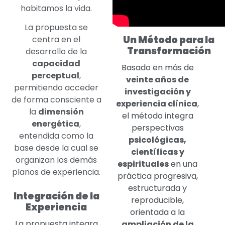
habitamos la vida.
La propuesta se
Un Método para la
centra en el
Transformación
desarrollo de la
capacidad
Basado en más de
perceptual
,
veinte años de
permitiendo acceder
investigación y
de forma consciente a
experiencia clínica
,
la
dimensión
el método integra
energética
,
perspectivas
entendida como la
psicológicas,
base desde la cual se
científicas y
organizan los demás
espirituales
en una
planos de experiencia.
práctica progresiva,
estructurada y
Integración de la
reproducible,
Experiencia
orientada a la
La propuesta integra
ampliación de la