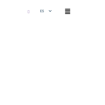
ES
EN
Integración
Dinámica
Desplegando la consciencia
intra, inter y transpersonal.