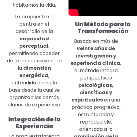
habitamos la vida.
La propuesta se
Un Método para la
centra en el
Transformación
desarrollo de la
capacidad
Basado en más de
perceptual
,
veinte años de
permitiendo acceder
investigación y
de forma consciente a
experiencia clínica
,
la
dimensión
el método integra
energética
,
perspectivas
entendida como la
psicológicas,
base desde la cual se
científicas y
organizan los demás
espirituales
en una
planos de experiencia.
práctica progresiva,
estructurada y
Integración de la
reproducible,
Experiencia
orientada a la
La propuesta integra
ampliación de la