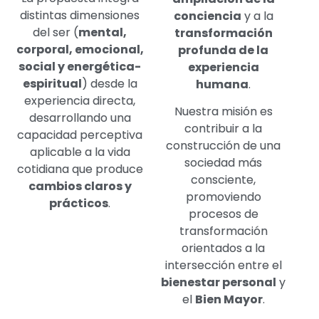
distintas dimensiones
conciencia
y a la
del ser (
mental,
transformación
corporal, emocional,
profunda de la
social y energética-
experiencia
espiritual
) desde la
humana
.
experiencia directa,
Nuestra misión es
desarrollando una
contribuir a la
capacidad perceptiva
construcción de una
aplicable a la vida
sociedad más
cotidiana que produce
consciente,
cambios claros y
promoviendo
prácticos
.
procesos de
transformación
orientados a la
intersección entre el
bienestar personal
y
el
Bien Mayor
.