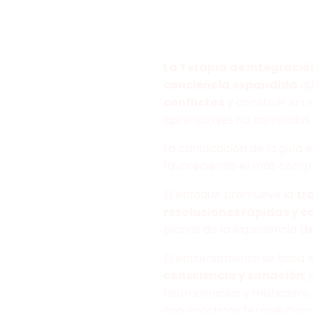
La Terapia de Integraci
conciencia expandida
qu
conflictos
y construir la r
aprendizajes no asimilado
La canalización de la guía 
favoreciendo el más comple
El enfoque promueve la
tr
resoluciones rápidas y 
planos de la experiencia (
b
El entrenamiento se basa 
consciencia y sanación
,
neurociencias y misticism
con prácticas terapéuticas