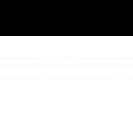
riencia clínica
, el método integra perspectivas
psicoló
mpliación de la conciencia
y a la
transformación pro
ociedad más consciente, promoviendo procesos de transfo