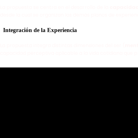
La propuesta se centra en el desarrollo de la
capacidad
desde la cual se organizan los demás planos de experienc
Integración de la Experiencia
La propuesta integra distintas dimensiones del ser (
ment
capacidad perceptiva aplicable a la vida cotidiana que