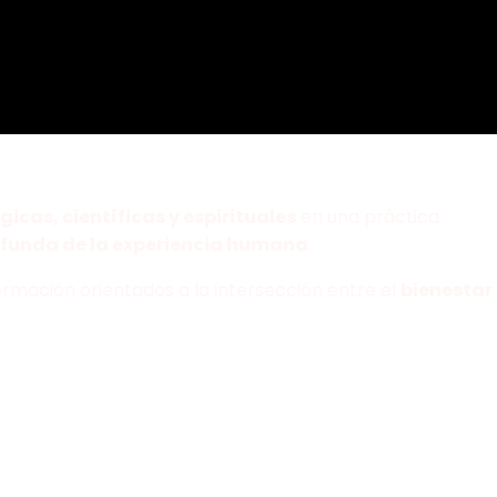
gicas, científicas y espirituales
en una práctica
funda de la experiencia humana
.
rmación orientados a la intersección entre el
bienestar