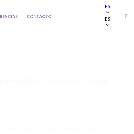
ES
RENCIAS
CONTACTO
ES
xpandida (ECE)
como herramienta central de
timos, nos vinculamos y habitamos la vida.