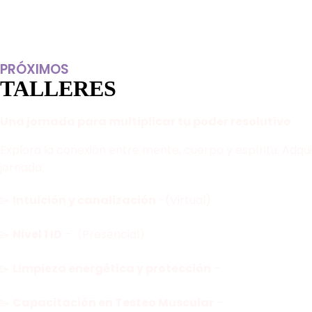
PRÓXIMOS
TALLERES
Una jornada para multiplicar tu poder resolutivo
Explora la conexión entre mente, cuerpo y espíritu. Adqui
jornada.
⌲
Intuición y canalización
-(Virtual)
⌲
Nivel 1 ID
– (Presencial)
⌲
Limpieza energética y protección
–
⌲
Capacitación en Testeo Muscular
–