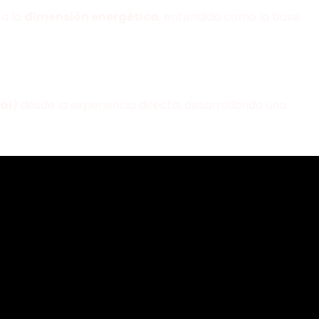
 a la
dimensión energética
, entendida como la base
al
) desde la experiencia directa, desarrollando una