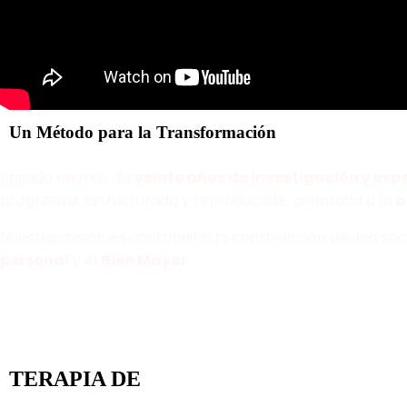
Un Método para la Transformación
Basado en más de
veinte años de investigación y expe
progresiva, estructurada y reproducible, orientada a la
a
Nuestra misión es contribuir a la construcción de una s
personal
y el
Bien Mayor
.
TERAPIA DE