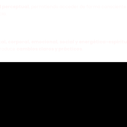
 perceptual
, permitiendo acceder de forma consciente
ia.
al, corporal, emocional, social y energética-espiritu
 produce
cambios claros y prácticos
.