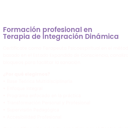
Formación profesional en
Terapia de Integración Dinámica
Certificate como Terapeuta Psicoespiritual en el méto
basado en el Estado Expandido de Consciencia, canaliza
bloqueos para facilitar la sanación.
¿Por qué elegirnos?
• Base Teórica Multidisciplinaria
• Enfoque Integral
• Programa enfocado en la práctica
• Transformación Personal y Profesional
• Supervisión Pedagógica
• Accesibilidad Profesional