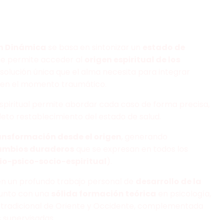
ón Dinámica
se basa en sintonizar un
estado de
e permite acceder al
origen espiritual de los
esolución única que el alma necesita para integrar
s en el momento traumático.
espiritual permite abordar cada caso de forma precisa,
to restablecimiento del estado de salud.
ansformación desde el origen
, generando
cambios duraderos
que se expresan en todos los
io-psico-socio-espiritual
).
en un profundo trabajo personal de
desarrollo de la
 junto con una
sólida formación teórica
en psicología,
o tradicional de Oriente y Occidente, complementada
 supervisadas.