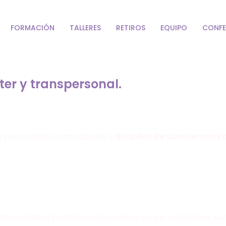
FORMACIÓN
TALLERES
RETIROS
EQUIPO
CONFE
ter y transpersonal.
la percepción para acceder a
Estados de Conciencia E
stra realidad condiciona la manera en que pensamos, sen